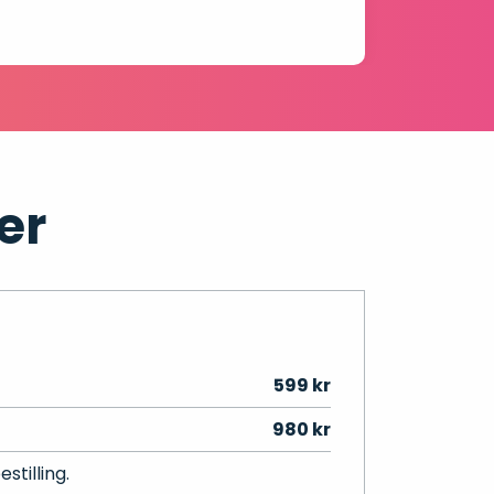
er
599 kr
980 kr
stilling.