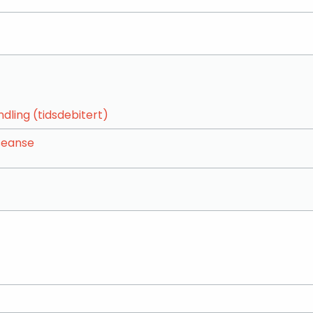
ling (tidsdebitert)
 seanse