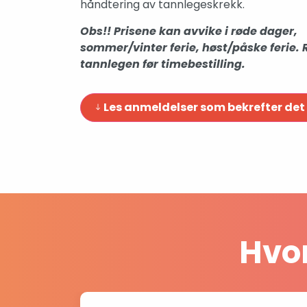
håndtering av tannlegeskrekk.
Obs!! Prisene kan avvike i røde dager,
sommer/vinter ferie, høst/påske ferie. 
tannlegen før timebestilling.
Les anmeldelser som bekrefter det
Hvor