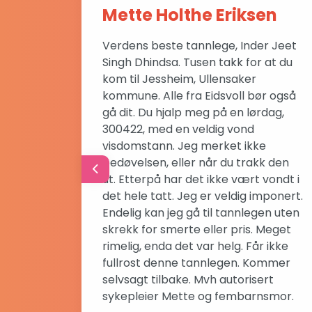
Mette Holthe Eriksen
or
Verdens beste tannlege, Inder Jeet
Singh Dhindsa. Tusen takk for at du
kom til Jessheim, Ullensaker
kommune. Alle fra Eidsvoll bør også
gå dit. Du hjalp meg på en lørdag,
300422, med en veldig vond
visdomstann. Jeg merket ikke
bedøvelsen, eller når du trakk den
Previous
ut. Etterpå har det ikke vært vondt i
det hele tatt. Jeg er veldig imponert.
Endelig kan jeg gå til tannlegen uten
skrekk for smerte eller pris. Meget
rimelig, enda det var helg. Får ikke
fullrost denne tannlegen. Kommer
selvsagt tilbake. Mvh autorisert
sykepleier Mette og fembarnsmor.