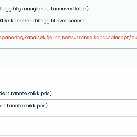
tillegg (ifg manglende tannoverflater)
0 kr
kommer i tillegg til hver seanse.
epanering,kanalsøk,fjerne nerv,utrense kanal,calasept/eug
ert tannteknikk pris)
rt tannteknikk pris)