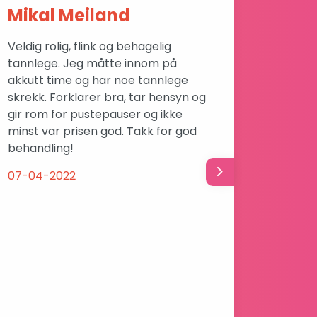
Mikal Meiland
Hala
Veldig rolig, flink og behagelig
Dyktig,
tannlege. Jeg måtte innom på
anbefal
akkutt time og har noe tannlege
tannle
skrekk. Forklarer bra, tar hensyn og
tannle
gir rom for pustepauser og ikke
02-04-
minst var prisen god. Takk for god
behandling!
07-04-2022
Next