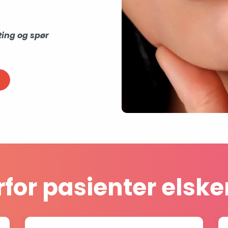
Ring og spør
for pasienter elske