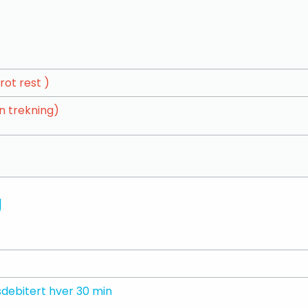
rot rest )
n trekning)
g
debitert hver 30 min